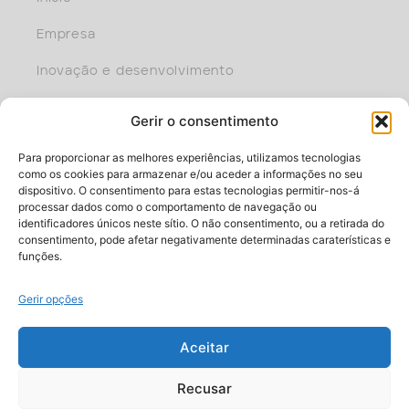
Empresa
Inovação e desenvolvimento
Doentes
Gerir o consentimento
Profissional
Para proporcionar as melhores experiências, utilizamos tecnologias
como os cookies para armazenar e/ou aceder a informações no seu
Faça parte da equipa
dispositivo. O consentimento para estas tecnologias permitir-nos-á
processar dados como o comportamento de navegação ou
identificadores únicos neste sítio. O não consentimento, ou a retirada do
consentimento, pode afetar negativamente determinadas caraterísticas e
funções.
Gerir opções
Aceitar
Via Eng. Edgar Cardoso, 23 – 13º F I 4400-676 Vila Nova de Gaia
Tel: 220 150580 I E-mail: info@roxall.pt
Recusar
Portugal